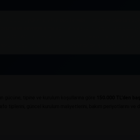
ör) kurulumu
yük analizi ve güç hesabı → proje ve dağıtım şi
koruma ve devreye alma
adımlarıyla yapılır. Uygun trafo gücü (k
dislik; OG/AG trafo merkezi kurulumu, periyodik bakım, trafo dep
sorumluluğu hizmeti verir, tüm Türkiye’de çalışır; 0554 110 70 00
un gücüne, tipine ve kurulum koşullarına göre
150.000 TL’den ba
fo tiplerini, güncel kurulum maliyetlerini, bakım periyotlarını ve 