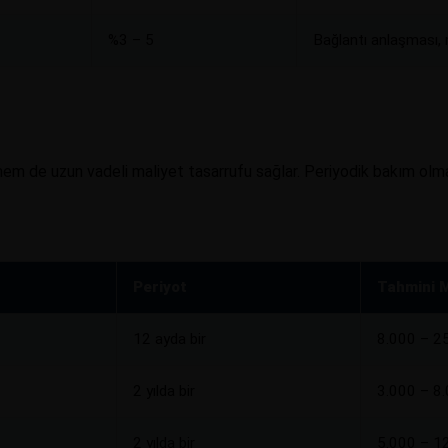
%3 – 5
Bağlantı anlaşması
 hem de uzun vadeli maliyet tasarrufu sağlar. Periyodik bakım ol
Periyot
Tahmini M
12 ayda bir
8.000 – 2
2 yılda bir
3.000 – 8
2 yılda bir
5.000 – 1