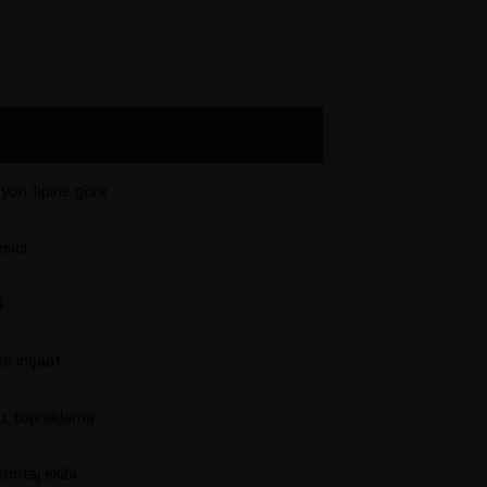
yon tipine göre
sici
l
de inşaat
u, topraklama
ontaj ekibi