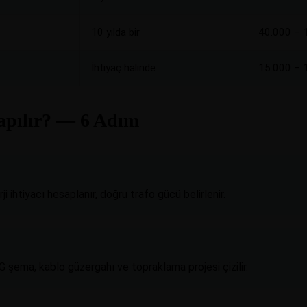
10 yılda bir
40.000 – 
İhtiyaç halinde
15.000 – 
apılır? — 6 Adım
 ihtiyacı hesaplanır, doğru trafo gücü belirlenir.
 şema, kablo güzergahı ve topraklama projesi çizilir.