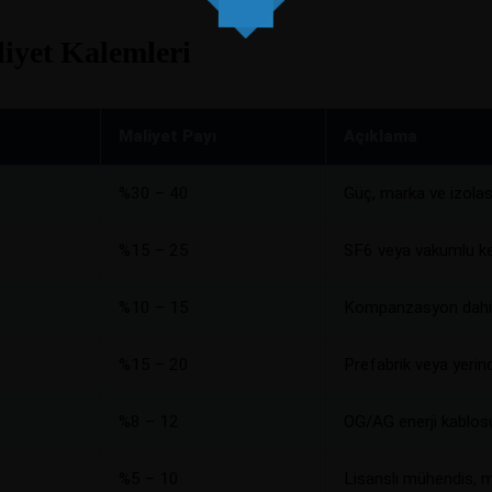
yet Kalemleri
Maliyet Payı
Açıklama
%30 – 40
Güç, marka ve izolas
%15 – 25
SF6 veya vakumlu ke
%10 – 15
Kompanzasyon dahi
%15 – 20
Prefabrik veya yerin
%8 – 12
OG/AG enerji kablos
%5 – 10
Lisanslı mühendis, m