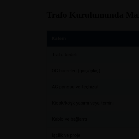
Trafo Kurulumunda Mali
Kalem
Trafo bedeli
OG hücreleri (giriş/çıkış)
AG panosu ve teçhizat
Kiosk/köşk yapımı veya temini
Kablo ve bağlantı
İşçilik ve proje