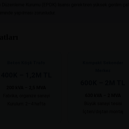
sı Düzenleme Kurumu (EPDK) lisansı gerektiren yüksek gerilim ça
minde yapılması zorunludur.
atları
Beton Köşk Trafo
Kompakt Sekonder
Merkez
400K – 1,2M TL
600K – 2M TL
200 kVA – 2,5 MVA
630 kVA – 2 MVA
Fabrika, organize sanayi
Büyük sanayi tesisi
Kurulum: 2–4 hafta
İçten/dıştan montaj