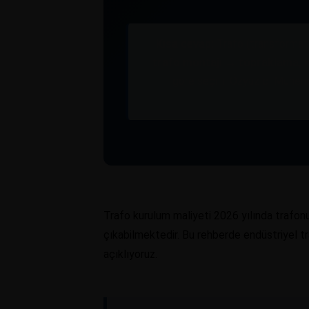
Kısa cevap:
Trafo (transformat
trafo montajı → topraklama, 
göre seçilir. Özyazıcı Mühen
Trafo kurulum maliyeti 2026 yılında trafon
çıkabilmektedir. Bu rehberde endüstriyel tra
açıklıyoruz.