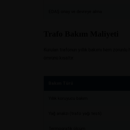
EDAŞ onay ve devreye alma
Trafo Bakım Maliyeti
Kurulan trafonun yıllık bakımı hem zorunlu
ömrünü kısaltır.
Bakım Türü
Yıllık koruyucu bakım
Yağ analizi (trafo yağı testi)
Termografik ölçüm