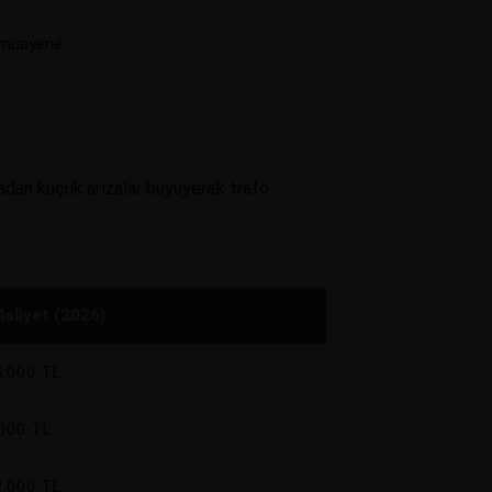
, muayene
madan küçük arızalar büyüyerek trafo
aliyet (2026)
5.000 TL
.000 TL
2.000 TL