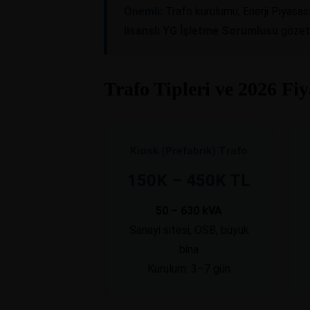
Önemli:
Trafo kurulumu, Enerji Piyasa
lisanslı YG İşletme Sorumlusu
gözeti
Trafo Tipleri ve 2026 Fiy
Kiosk (Prefabrik) Trafo
150K – 450K TL
50 – 630 kVA
Sanayi sitesi, OSB, büyük
bina
Kurulum: 3–7 gün