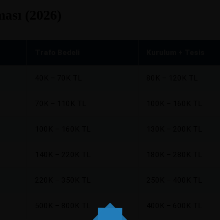
ması (2026)
Trafo Bedeli
Kurulum + Tesis
40K – 70K TL
80K – 120K TL
70K – 110K TL
100K – 160K TL
100K – 160K TL
130K – 200K TL
140K – 220K TL
180K – 280K TL
220K – 350K TL
250K – 400K TL
500K – 800K TL
400K – 600K TL