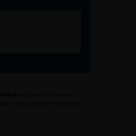
rketi onayı → OG hücre, pano ve
VA) tesisin kurulu ve talep gücüne
lase ve yüksek gerilim işletme
.
şlayarak
birkaç milyon TL’ye kadar
dikkat edilmesi gereken teknik özellikleri