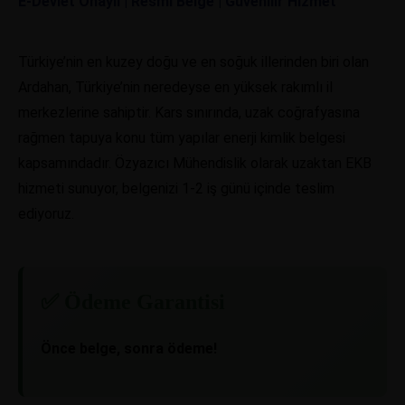
E-Devlet Onaylı | Resmi Belge | Güvenilir Hizmet
Türkiye’nin en kuzey doğu ve en soğuk illerinden biri olan
Ardahan, Türkiye’nin neredeyse en yüksek rakımlı il
merkezlerine sahiptir. Kars sınırında, uzak coğrafyasına
rağmen tapuya konu tüm yapılar enerji kimlik belgesi
kapsamındadır. Özyazıcı Mühendislik olarak uzaktan EKB
hizmeti sunuyor, belgenizi 1-2 iş günü içinde teslim
ediyoruz.
✅ Ödeme Garantisi
Önce belge, sonra ödeme!