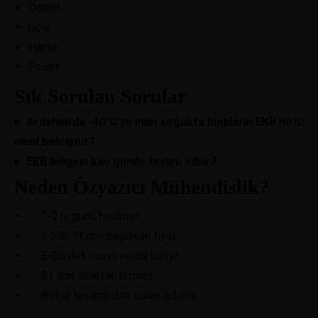
Damal
Göle
Hanak
Posof
Sık Sorulan Sorular
Ardahan’da -40°C’ye inen soğukta binaların EKB notu
nasıl belirlenir?
EKB belgesi kaç günde teslim edilir?
Neden Özyazıcı Mühendislik?
✅ 1-2 iş günü teslimat
✅ 2.500 TL’den başlayan fiyat
✅ E-Devlet onaylı resmi belge
✅ 81 ilde uzaktan hizmet
✅ Belge tesliminden sonra ödeme