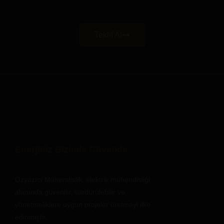
Teklif Al
Enerjiniz Bizimle Güvende
Özyazıcı Mühendislik, elektrik mühendisliği
alanında güvenilir, sürdürülebilir ve
yönetmeliklere uygun projeler üretmeyi ilke
edinmiştir.