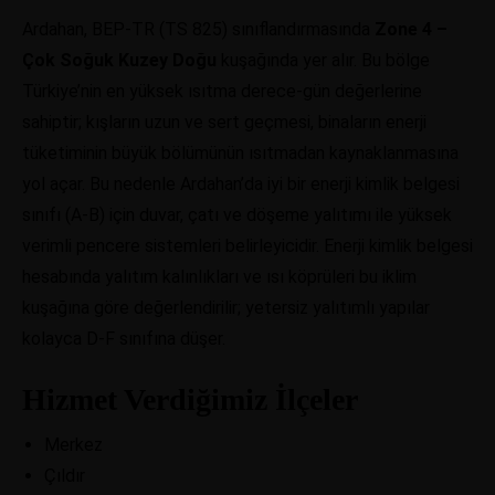
Ardahan, BEP-TR (TS 825) sınıflandırmasında
Zone 4 –
Çok Soğuk Kuzey Doğu
kuşağında yer alır. Bu bölge
Türkiye’nin en yüksek ısıtma derece-gün değerlerine
sahiptir; kışların uzun ve sert geçmesi, binaların enerji
tüketiminin büyük bölümünün ısıtmadan kaynaklanmasına
yol açar. Bu nedenle Ardahan’da iyi bir enerji kimlik belgesi
sınıfı (A-B) için duvar, çatı ve döşeme yalıtımı ile yüksek
verimli pencere sistemleri belirleyicidir. Enerji kimlik belgesi
hesabında yalıtım kalınlıkları ve ısı köprüleri bu iklim
kuşağına göre değerlendirilir; yetersiz yalıtımlı yapılar
kolayca D-F sınıfına düşer.
Hizmet Verdiğimiz İlçeler
Merkez
Çıldır