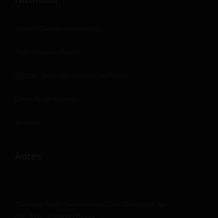
Yüksek Gerilim İşletmeciliği
Trafo Kurulum Bakım
GES ve Jeneratör Kurulum ve Bakım
Enerji Kimlik Belgesi
Taahhüt
Adres
info@ozyazicimuhendislik.com
Çarşıbaşı Mah. Nalbatlarbaşı Cad. Canikgülle Apt.
Kat: 3 No: 7 Merkez/Sivas