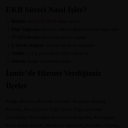
EKB Süreci Nasıl İşler?
İletişim:
0554 110 70 00
veya e-posta
Bilgi Toplama:
Bina m², ısıtma/soğutma sistemi, inşaat yılı
TS 825 Hesabı:
Resmi hesaplama yapılır
E-Devlet Belgesi:
Sisteme işlenir ve onaylanır
Teslim:
1–2 iş günü içinde PDF e-posta ile
Ödeme:
Belge tesliminden sonra
İzmir’de Hizmet Verdiğimiz
İlçeler
Aliağa, Balçova, Bayındır, Bayraklı, Bergama, Beydağ,
Bornova, Buca, Çeşme, Çiğli, Dikili, Foça, Gaziemir,
Güzelbahçe, Karabağlar, Karaburun, Karşıyaka, Kemalpaşa,
Kiraz, Kınık, Konak, Menderes, Menemen, Narlıdere, Ödemiş,