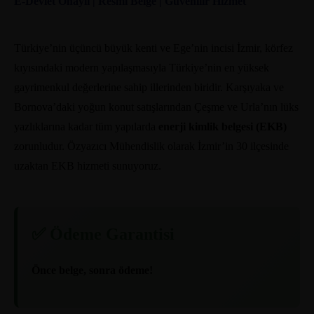
E-Devlet Onaylı | Resmi Belge | Güvenilir Hizmet
Türkiye’nin üçüncü büyük kenti ve Ege’nin incisi İzmir, körfez
kıyısındaki modern yapılaşmasıyla Türkiye’nin en yüksek
gayrimenkul değerlerine sahip illerinden biridir. Karşıyaka ve
Bornova’daki yoğun konut satışlarından Çeşme ve Urla’nın lüks
yazlıklarına kadar tüm yapılarda
enerji kimlik belgesi (EKB)
zorunludur. Özyazıcı Mühendislik olarak İzmir’in 30 ilçesinde
uzaktan EKB hizmeti sunuyoruz.
✅ Ödeme Garantisi
Önce belge, sonra ödeme!