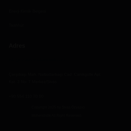
Enerji Kimlik Belgesi
Taahhüt
Adres
info@ozyazicimuhendislik.com
Çarşıbaşı Mah. Nalbatlarbaşı Cad. Canikgülle Apt.
Kat: 3 No: 7 Merkez/Sivas
+90 554 110 70 00
Copyright 2025 by Sivas Özyazıcı
Mühendislik All Right Reserved.