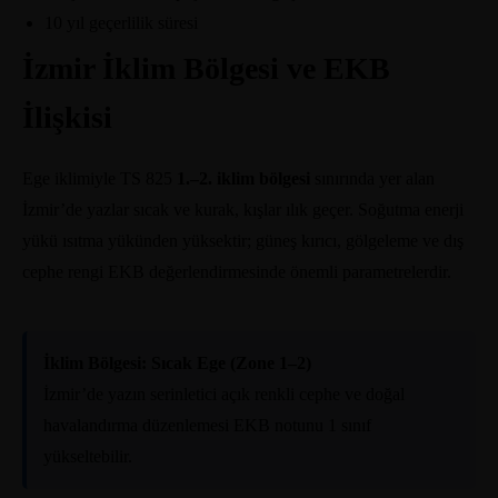
10 yıl geçerlilik süresi
İzmir İklim Bölgesi ve EKB
İlişkisi
Ege iklimiyle TS 825
1.–2. iklim bölgesi
sınırında yer alan
İzmir’de yazlar sıcak ve kurak, kışlar ılık geçer. Soğutma enerji
yükü ısıtma yükünden yüksektir; güneş kırıcı, gölgeleme ve dış
cephe rengi EKB değerlendirmesinde önemli parametrelerdir.
İklim Bölgesi: Sıcak Ege (Zone 1–2)
İzmir’de yazın serinletici açık renkli cephe ve doğal
havalandırma düzenlemesi EKB notunu 1 sınıf
yükseltebilir.