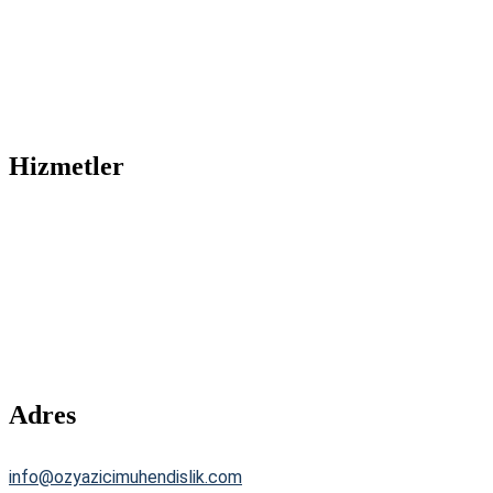
Hakkımızda
Hizmetler
Hesaplama
İletişim
Hizmetler
Yüksek Gerilim İşletmeciliği
Trafo Kurulum Bakım
GES ve Jeneratör Kurulum ve Bakım
Enerji Kimlik Belgesi
Taahhüt
Adres
info@ozyazicimuhendislik.com