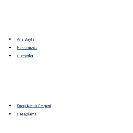
Ana Sayfa
Hakkımızda
Hizmetler
EKB Hizmeti
Trafo Kurulum ve Bakım
GES Kurulum
Yüksek Gerilim İşletmeciliği
Şarj İstasyonu Kurulumu
Enerji Kimlik Belgesi
Hesaplama
EKB Fiyat Hesaplama
GES kWp Hesaplama