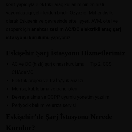
kent yapısıyla elektrikli araç kullanımının en hızlı
yaygınlaştığı şehirlerden biridir. Özyazıcı Mühendislik
olarak Eskişehir ve çevresinde site, işyeri, AVM, otel ve
otopark için
anahtar teslim AC/DC elektrikli araç şarj
istasyonu kurulumu
yapıyoruz.
Eskişehir Şarj İstasyonu Hizmetlerimiz
AC ve DC (hızlı) şarj cihazı kurulumu — Tip 2, CCS,
CHAdeMO
Elektrik projesi ve trafo/yük analizi
Montaj, kablolama ve pano işleri
Devreye alma ve OCPP uyumlu yönetim yazılımı
Periyodik bakım ve arıza servisi
Eskişehir’de Şarj İstasyonu Nerede
Kurulur?