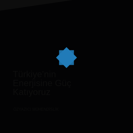
Türkiye'nin
Enerjisine Güç
Katıyoruz
ÖZYAZICI MÜHENDISLIK