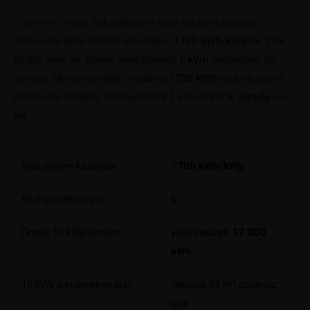
Tarım ve Orman Bakanlığı’nın il bazlı üretim katsayısı
tablosuna göre Mersin için değer
1700 kWh/kWp
‘dir. Yani
doğru yöne ve eğime yerleştirilmiş
1 kWp
gücündeki bir
sistem, Mersin’de yılda ortalama
1700 kWh
elektrik üretir.
Mersin bu değerle Türkiye’deki 81 il arasında
6. sırada
yer
alır.
Yıllık üretim katsayısı
1700 kWh/kWp
81 il içindeki sırası
6.
Örnek: 10 kWp sistem
yılda yaklaşık
17.000
kWh
10 kWp için gereken alan
yaklaşık 55 m² gölgesiz
çatı