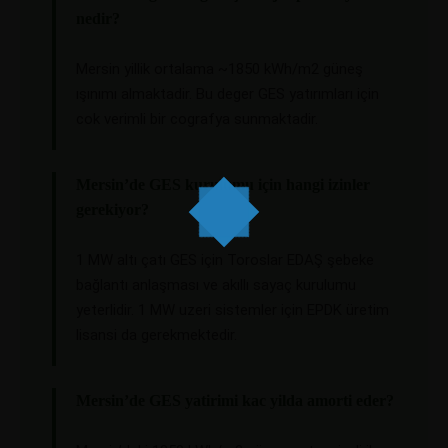
nedir?
Mersin yillik ortalama ~1850 kWh/m2 güneş
ışınımı almaktadir. Bu deger GES yatırımları için
cok verimli bir cografya sunmaktadir.
Mersin’de GES kurulumu için hangi izinler
gerekiyor?
1 MW altı çatı GES için Toroslar EDAŞ şebeke
bağlantı anlaşması ve akıllı sayaç kurulumu
yeterlidir. 1 MW uzeri sistemler için EPDK üretim
lisansi da gerekmektedir.
Mersin’de GES yatirimi kac yilda amorti eder?