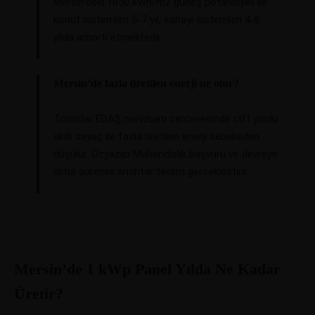
Mersin’deki 1850 kWh/m2 güneş potansiyeli ile
konut sistemleri 5-7 yıl, sanayi sistemleri 4-6
yilda amorti etmektedir.
Mersin’de fazla üretilen enerji ne olur?
Toroslar EDAŞ mevzuatı cercevesinde cift yonlu
akıllı sayaç ile fazla üretilen enerji sebekeden
düşülür. Özyazıcı Mühendislik başvuru ve devreye
alma surecini anahtar teslim gerceklestirir.
Mersin’de 1 kWp Panel Yılda Ne Kadar
Üretir?