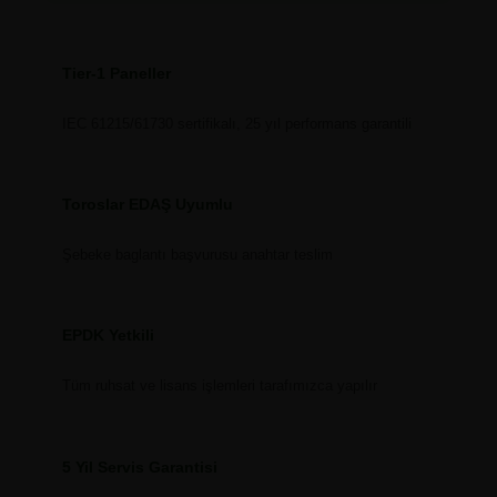
Tier-1 Paneller
IEC 61215/61730 sertifikalı, 25 yıl performans garantili
Toroslar EDAŞ Uyumlu
Şebeke baglantı başvurusu anahtar teslim
EPDK Yetkili
Tüm ruhsat ve lisans işlemleri tarafımızca yapılır
5 Yil Servis Garantisi