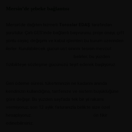
Mersin’de şebeke bağlantısı
Mersin’de dağıtım hizmeti
Toroslar EDAŞ
tarafından
yürütülür. Çatı GES’inde bağlantı başvurusu, proje onayı, çift
yönlü sayaç değişimi ve kabul işlemleri bu kurum üzerinden
ilerler. Kurulabilecek gücün üst sınırını tesisin mevcut
bağlantı gücü ve trafo kapasitesi
belirler; bu yüzden
fizibiliteye sözleşme gücünüzü teyit ederek başlıyoruz.
Geri ödeme süresi; tüketiminizin ne kadarını anında
kendinizin kullandığına, tarifenize ve sistem büyüklüğüne
göre değişir. Bu yüzden sayfada tek bir yıl rakamı
vermiyoruz; son 12 aylık faturanızla birlikte size özel
hesaplıyoruz.
GES boyutlandırma aracımızla
ön fikir
edinebilirsiniz.