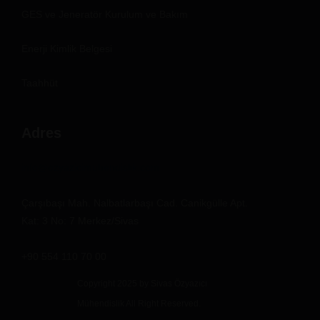
GES ve Jeneratör Kurulum ve Bakım
Enerji Kimlik Belgesi
Taahhüt
Adres
info@ozyazicimuhendislik.com
Çarşıbaşı Mah. Nalbatlarbaşı Cad. Canikgülle Apt.
Kat: 3 No: 7 Merkez/Sivas
+90 554 110 70 00
Copyright 2025 by Sivas Özyazıcı
Mühendislik All Right Reserved.