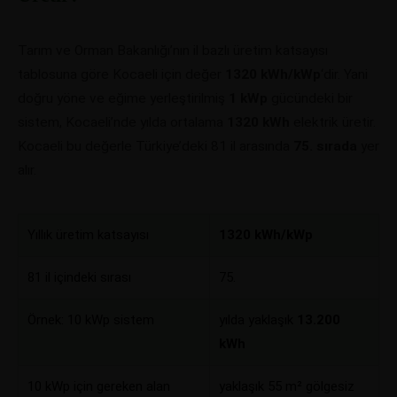
Tarım ve Orman Bakanlığı’nın il bazlı üretim katsayısı
tablosuna göre Kocaeli için değer
1320 kWh/kWp
‘dir. Yani
doğru yöne ve eğime yerleştirilmiş
1 kWp
gücündeki bir
sistem, Kocaeli’nde yılda ortalama
1320 kWh
elektrik üretir.
Kocaeli bu değerle Türkiye’deki 81 il arasında
75. sırada
yer
alır.
Yıllık üretim katsayısı
1320 kWh/kWp
81 il içindeki sırası
75.
Örnek: 10 kWp sistem
yılda yaklaşık
13.200
kWh
10 kWp için gereken alan
yaklaşık 55 m² gölgesiz