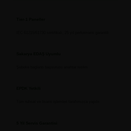
Tier-1 Paneller
IEC 61215/61730 sertifikalı, 25 yıl performans garantili
Sakarya EDAŞ Uyumlu
Şebeke baglantı başvurusu anahtar teslim
EPDK Yetkili
Tüm ruhsat ve lisans işlemleri tarafımızca yapılır
5 Yil Servis Garantisi