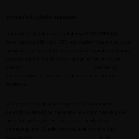
Kocaeli’nde şebeke bağlantısı
Kocaeli’nde dağıtım hizmeti
Sakarya EDAŞ (SEDAŞ)
tarafından yürütülür. Çatı GES’inde bağlantı başvurusu, proje
onayı, çift yönlü sayaç değişimi ve kabul işlemleri bu kurum
üzerinden ilerler. Kurulabilecek gücün üst sınırını tesisin
mevcut
bağlantı gücü ve trafo kapasitesi
belirler; bu
yüzden fizibiliteye sözleşme gücünüzü teyit ederek
başlıyoruz.
Geri ödeme süresi; tüketiminizin ne kadarını anında
kendinizin kullandığına, tarifenize ve sistem büyüklüğüne
göre değişir. Bu yüzden sayfada tek bir yıl rakamı
vermiyoruz; son 12 aylık faturanızla birlikte size özel
hesaplıyoruz.
GES boyutlandırma aracımızla
ön fikir