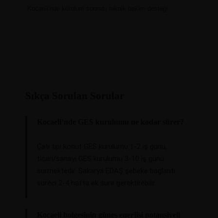
Kocaeli’nde kurulum sonrası teknik bakım desteği
Sıkça Sorulan Sorular
Kocaeli’nde GES kurulumu ne kadar sürer?
Çatı tipi konut GES kurulumu 1-2 iş günü,
ticari/sanayi GES kurulumu 3-10 iş günü
surmektedir. Sakarya EDAŞ şebeke baglantı
sureci 2-4 hafta ek sure gerektirebilir.
Kocaeli bolgesinin güneş enerjisi potansiyeli