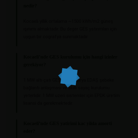
nedir?
Kocaeli yillik ortalama ~1500 kWh/m2 güneş
ışınımı almaktadir. Bu deger GES yatırımları için
uygun bir cografya sunmaktadir.
Kocaeli’nde GES kurulumu için hangi izinler
gerekiyor?
1 MW altı çatı GES için Sakarya EDAŞ şebeke
bağlantı anlaşması ve akıllı sayaç kurulumu
yeterlidir. 1 MW uzeri sistemler için EPDK üretim
lisansi da gerekmektedir.
Kocaeli’nde GES yatirimi kac yilda amorti
eder?